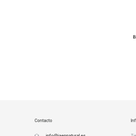
B
Contacto
In
info@jaennatural.es
Ti