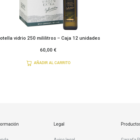
otella vidrio 250 mililitros – Caja 12 unidades
60,00
€
AÑADIR AL CARRITO
formación
Legal
Producto
enda
Aviso legal
Garrafa P.