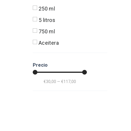
250 ml
5 litros
750 ml
Aceitera
Precio
€
30,00
—
€
117,00