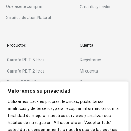
Qué aceite comprar
Garantía y envíos
25 años de Jaén Natural
Productos
Cuenta
Garrafa P.E.T. 5 litros
Registrarse
Garrafa P.E.T. 2 litros
Mi cuenta
Botella P.E.T. 1 litro
Carrito
Valoramos su privacidad
Botella vidrio 750 mililitros
Pedidos
Utilizamos cookies propias, técnicas, publicitarias,
Botella vidrio 250 mililitros
Contacto
analíticas y de terceros, para recopilar información con la
Estuche Aceitera Victoria
finalidad de mejorar nuestros servicios y analizar sus
hábitos de navegación. Al hacer clic en “Aceptar todo”
usted da su consentimiento a nuestro uso de las cookies.